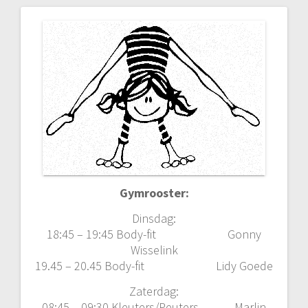
Gymrooster:
Dinsdag:
18:45 – 19:45 Body-fit Gonny
Wisselink
19.45 – 20.45 Body-fit Lidy Goede
Zaterdag:
08:45 – 09:30 Kleuters/Peuters Marlin