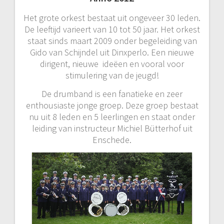
Het grote orkest bestaat uit ongeveer 30 leden.
De leeftijd varieert van 10 tot 50 jaar. Het orkest
staat sinds maart 2009 onder begeleiding van
Gido van Schijndel uit Dinxperlo. Een nieuwe
dirigent, nieuwe ideëen en vooral voor
stimulering van de jeugd!
De drumband is een fanatieke en zeer
enthousiaste jonge groep. Deze groep bestaat
nu uit 8 leden en 5 leerlingen en staat onder
leiding van instructeur Michiel Bütterhof uit
Enschede.