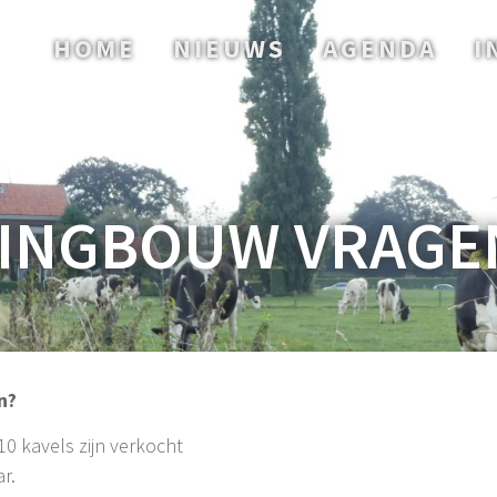
HOME
NIEUWS
AGENDA
I
INGBOUW VRAGE
n?
10 kavels zijn verkocht
r.