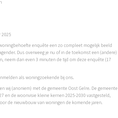
n
r 2025
 woningbehoefte enquête een zo compleet mogelijk beeld
agender. Dus overweeg je nu of in de toekomst een (andere)
n, neem dan even 3 minuten de tijd om deze enquête (17
aanmelden als woningzoekende bij ons.
len wij (anoniem) met de gemeente Oost Gelre. De gemeente
27 en de woonvisie kleine kernen 2025-2030 vastgesteld,
voor de nieuwbouw van woningen de komende jaren.