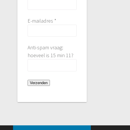
E-mailadres *
Anti-spam vraag:
hoeveel is 15 min 11?