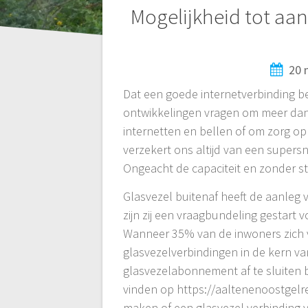
Bericht
Mogelijkheid tot aan
navigatie
20 
Dat een goede internetverbinding be
ontwikkelingen vragen om meer dan 
internetten en bellen of om zorg op 
verzekert ons altijd van een supersne
Ongeacht de capaciteit en zonder s
Glasvezel buitenaf heeft de aanleg 
zijn zij een vraagbundeling gestart 
Wanneer 35% van de inwoners zich 
glasvezelverbindingen in de kern v
glasvezelabonnement af te sluiten bi
vinden op https://aaltenenoostgelr
maken of een glasvezel verbinding vo