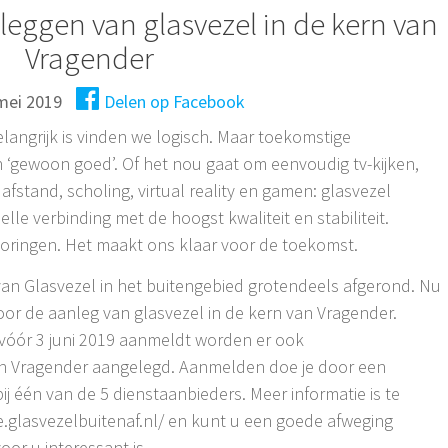
leggen van glasvezel in de kern van
Vragender
mei 2019
Delen op Facebook
langrijk is vinden we logisch. Maar toekomstige
‘gewoon goed’. Of het nou gaat om eenvoudig tv-kijken,
afstand, scholing, virtual reality en gamen: glasvezel
lle verbinding met de hoogst kwaliteit en stabiliteit.
toringen. Het maakt ons klaar voor de toekomst.
van Glasvezel in het buitengebied grotendeels afgerond. Nu
voor de aanleg van glasvezel in de kern van Vragender.
vóór 3 juni 2019 aanmeldt worden er ook
an Vragender aangelegd. Aanmelden doe je door een
j één van de 5 dienstaanbieders. Meer informatie is te
e.glasvezelbuitenaf.nl/ en kunt u een goede afweging
or u interessant is.