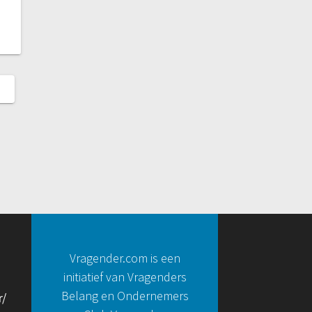
Vragender.com is een
initiatief van Vragenders
Belang en Ondernemers
r/