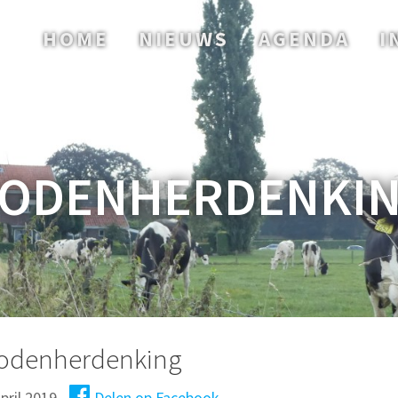
HOME
NIEUWS
AGENDA
I
ODENHERDENKI
odenherdenking
pril 2019
Delen op Facebook