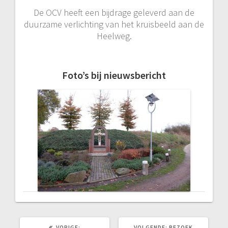
De OCV heeft een bijdrage geleverd aan de
duurzame verlichting van het kruisbeeld aan de
Heelweg.
Foto’s bij nieuwsbericht
VORIG
VOLGEND
VORIGE:
VOLGENDE:
BEZOEK