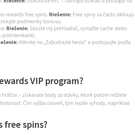
ý.
Riešenie:
Dokončite KYC – nahrajte doklad a počkajte na
o rewards free spins.
Riešenie:
Free spiny sa často aktivujú
ntrolujte podmienky bonusu.
va.
Riešenie:
Skúste iný prehliadač, vymažte cache alebo
 s podmienkami).
iešenie:
Kliknite na „Zabudnuté heslo“ a postupujte podľa
rewards VIP program?
 hráčov – získavate body za stávky, ktoré potom môžete
 hotovosť. Čím vyššia úroveň, tým lepšie výhody, napríklad
 free spins?