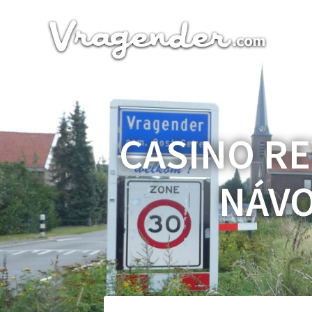
Ga
naar
de
inhoud
CASINO R
NÁVO