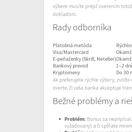
výbere musíte prejsť overením totožn
dokladom.
Rady odborníka
Platobná metóda
Rýchlo
Visa/Mastercard
Okamž
E‑peňaženky (Skrill, Neteller)
Okamž
Bankový prevod
1–2 dn
Kryptomeny
Do 30 
Ak preferujete rýchle výbery, zvoľt
overte, či vaša banka akceptuje tran
Bežné problémy a rie
Problém:
Bonus sa nepripísal
vyžadovaný) a či spĺňate minim