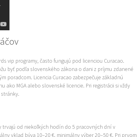
ráčov
ds vip programy, často fungujú pod licenciou Curacao.
ôžu byť podľa slovenského zákona o dani z príjmu zdanené
ým poradcom. Licencia Curacao zabezpečuje základnú
 ako MGA alebo slovenské licencie. Pri registrácii si vždy
 stránky.
y trvajú od niekoľkých hodín do 5 pracovných dní v
málny vklad býva 10–20 €, minimálny výber 20–50 €. Pri prvom