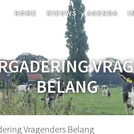
HOME
NIEUWS
AGENDA
I
RGADERING VRA
BELANG
dering Vragenders Belang