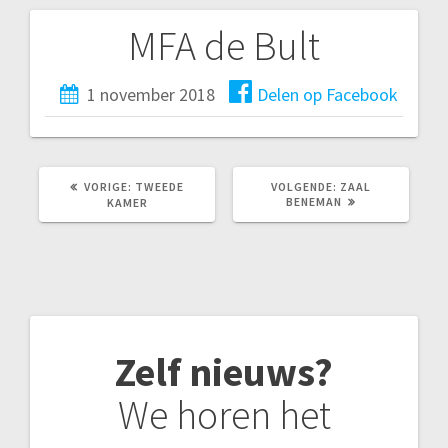
MFA de Bult
Bericht
navigatie
1 november 2018
Delen op Facebook
VORIG
VOLGEND
VORIGE:
TWEEDE
VOLGENDE:
ZAAL
BERICHT:
BERICHT:
BENEMAN
KAMER
Zelf nieuws?
We horen het