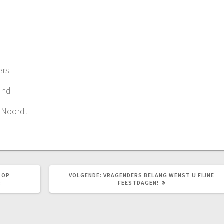
ers
nd
Noordt
VOLGEND
 OP
VOLGENDE:
VRAGENDERS BELANG WENST U FIJNE
BERICHT:
FEESTDAGEN!
3