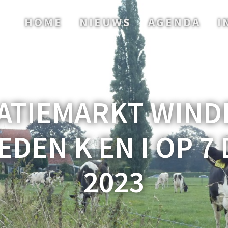
HOME
NIEUWS
AGENDA
I
ATIEMARKT WIND
EDEN K EN I OP 7
2023