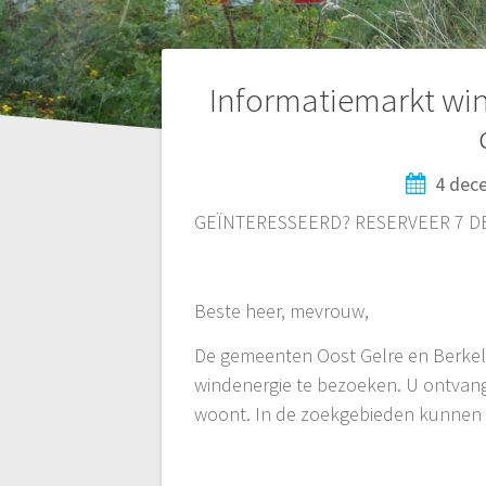
Bericht
Informatiemarkt win
navigatie
4 dec
GEÏNTERESSEERD? RESERVEER 7 D
Beste heer, mevrouw,
De gemeenten Oost Gelre en Berkell
windenergie te bezoeken. U ontvang
woont. In de zoekgebieden kunnen