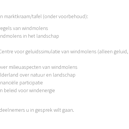
en marktkraam/tafel (onder voorbehoud):
 regels van windmolens
windmolens in het landschap
entre voor geluidssimulatie van windmolens (alleen geluid,
over milieuaspecten van windmolens
Gelderland over natuur en landschap
nanciële participatie
en beleid voor windenergie
e deelnemers u in gesprek wilt gaan.