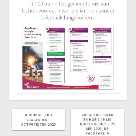
– 17.00 uur in het gemeentehuis van
Lichtenvoorde. Inwoners kunnen zonder
afspraak langskomen.
VORIG
VOLGEND
VORIGE:
KBO
VOLGENDE:
D’RAN
BERICHT:
BERICHT:
EN HOE!? | MIJN
VRAGENDER –
BUITENGEBIED – 25
ACTIVITEITEN 2023
MEI 2023, DE
RADSTAKE