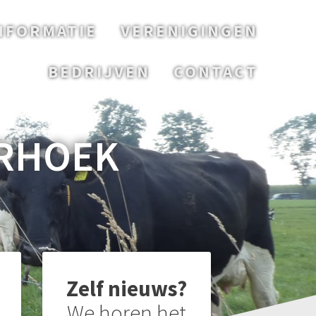
NFORMATIE
VERENIGINGEN
BEDRIJVEN
CONTACT
ERHOEK
Zelf nieuws?
We horen het