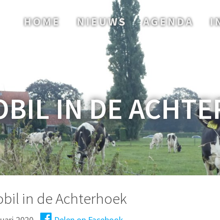
HOME
NIEUWS
AGENDA
I
BIL IN DE ACHT
bil in de Achterhoek
nuari 2020
Delen op Facebook