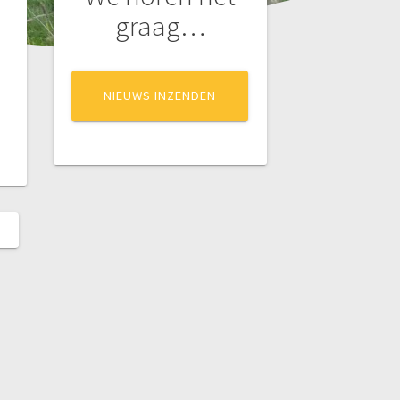
graag…
NIEUWS INZENDEN
D
T: