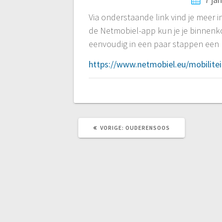
Via onderstaande link vind je meer 
de Netmobiel-app kun je je binnenko
eenvoudig in een paar stappen een r
https://www.netmobiel.eu/mobilite
VORIG
VORIGE:
OUDERENSOOS
BERICHT: