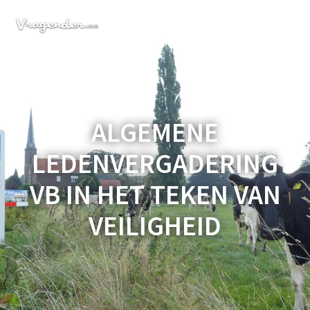
Ga
naar
de
inhoud
ALGEMENE
LEDENVERGADERING
VB IN HET TEKEN VAN
VEILIGHEID