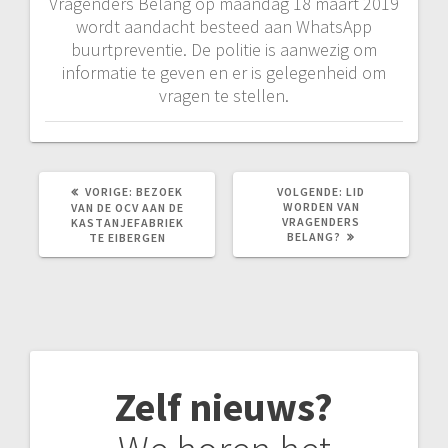
Vragenders Belang op maandag 18 maart 2019
wordt aandacht besteed aan WhatsApp
buurtpreventie. De politie is aanwezig om
informatie te geven en er is gelegenheid om
vragen te stellen.
VORIG
VOLGEND
VORIGE:
BEZOEK
VOLGENDE:
LID
BERICHT:
BERICHT:
WORDEN VAN
VAN DE OCV AAN DE
VRAGENDERS
KASTANJEFABRIEK
BELANG?
TE EIBERGEN
Zelf nieuws?