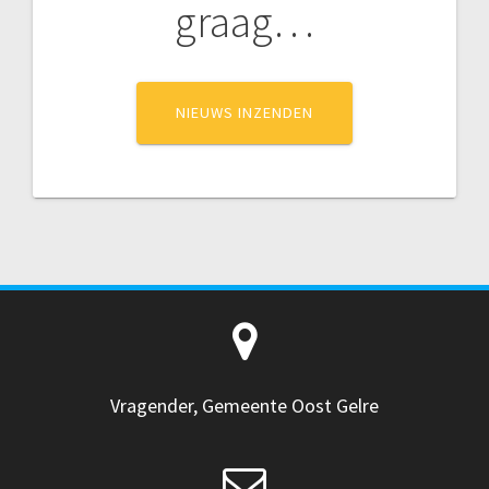
graag…
NIEUWS INZENDEN
Vragender, Gemeente Oost Gelre