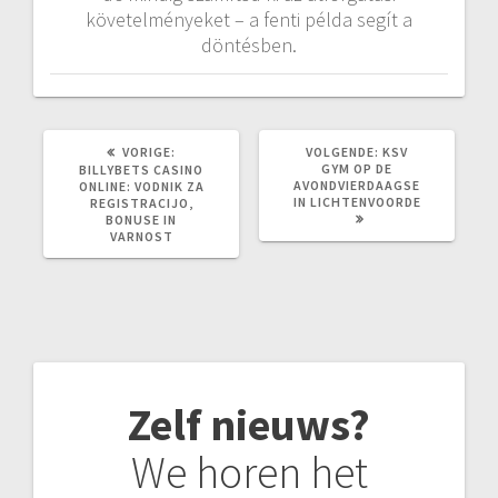
követelményeket – a fenti példa segít a
döntésben.
VORIG
VOLGEND
VORIGE:
VOLGENDE:
KSV
BERICHT:
BERICHT:
GYM OP DE
BILLYBETS CASINO
AVONDVIERDAAGSE
ONLINE: VODNIK ZA
IN LICHTENVOORDE
REGISTRACIJO,
BONUSE IN
VARNOST
Zelf nieuws?
We horen het