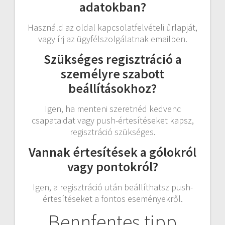
adatokban?
Használd az oldal kapcsolatfelvételi űrlapját,
vagy írj az ügyfélszolgálatnak emailben.
Szükséges regisztráció a
személyre szabott
beállításokhoz?
Igen, ha menteni szeretnéd kedvenc
csapataidat vagy push-értesítéseket kapsz,
regisztráció szükséges.
Vannak értesítések a gólokról
vagy pontokról?
Igen, a regisztráció után beállíthatsz push-
értesítéseket a fontos eseményekről.
Bennfentes tipp