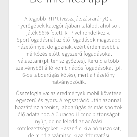
A legjobb RTP-t (visszajátszási arányt) a
nyerőgépek kategóriájában találod, ahol sok
játék 96% feletti RTP-vel rendelkezik.
Sportfogadásnál az élő fogadások magasabb
házelőnnyel dolgoznak, ezért érdemesebb a
mérkőzés előtti egyszerű fogadásokat
választani (pl. tenisz győztes). Kerüld a több
szelvényből álló kombinációs fogadásokat (pl.
6-os labdarúgás kötés), mert a házelőny
hatványozódik.
Összefoglalva: az eredmények mobil követése
egyszerű és gyors. A regisztráció után azonnal
hozzáférsz a tenisz, labdarúgás és más sportok
élő adataihoz. A Curacao-i licenc biztonságot
nyújt, de ne feledd az adózási
kötelezettségeket. Használd ki a bónuszokat,
de mindig számítsd ki az átforgatási