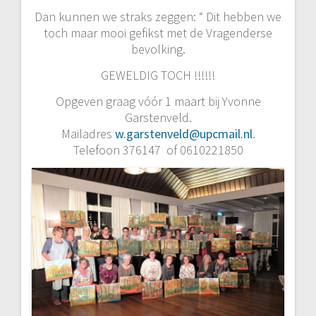
Dan kunnen we straks zeggen: “ Dit hebben we
toch maar mooi gefikst met de Vragenderse
bevolking.
GEWELDIG TOCH !!!!!!
Opgeven graag vóór 1 maart bij Yvonne
Garstenveld.
Mailadres
w.garstenveld@upcmail.nl
.
Telefoon 376147 of 0610221850