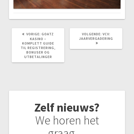
VORIG
VOLGEND
VORIGE:
GOATZ
VOLGENDE:
VCV:
BERICHT:
BERICHT:
JAARVERGADERING
KASINO –
KOMPLETT GUIDE
TIL REGISTRERING,
BONUSER OG
UTBETALINGER
Zelf nieuws?
We horen het
graag…