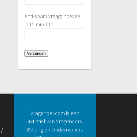
Anti-spam vraag: hoeveel
is 15 min 11?
Vragender.com is een
initiatief van Vragenders
Belang en Ondernemers
r/