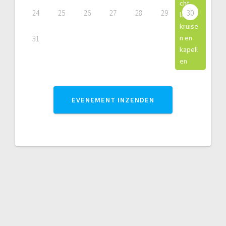
cht
24
25
26
27
28
29
30
langs
kruise
n en
31
kapell
en
EVENEMENT INZENDEN