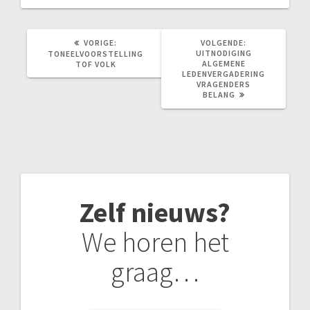
VORIG
VOLGEND
VORIGE:
VOLGENDE:
BERICHT:
BERICHT:
UITNODIGING
TONEELVOORSTELLING
ALGEMENE
TOF VOLK
LEDENVERGADERING
VRAGENDERS
BELANG
Zelf nieuws?
We horen het
graag…