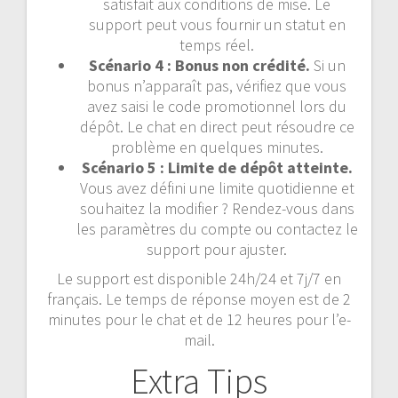
satisfait aux conditions de mise. Le
support peut vous fournir un statut en
temps réel.
Scénario 4 : Bonus non crédité.
Si un
bonus n’apparaît pas, vérifiez que vous
avez saisi le code promotionnel lors du
dépôt. Le chat en direct peut résoudre ce
problème en quelques minutes.
Scénario 5 : Limite de dépôt atteinte.
Vous avez défini une limite quotidienne et
souhaitez la modifier ? Rendez-vous dans
les paramètres du compte ou contactez le
support pour ajuster.
Le support est disponible 24h/24 et 7j/7 en
français. Le temps de réponse moyen est de 2
minutes pour le chat et de 12 heures pour l’e-
mail.
Extra Tips