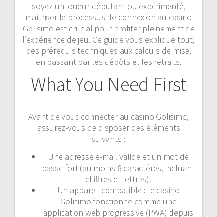
soyez un joueur débutant ou expérimenté,
maîtriser le processus de connexion au casino
Golisimo est crucial pour profiter pleinement de
l’expérience de jeu. Ce guide vous explique tout,
des prérequis techniques aux calculs de mise,
en passant par les dépôts et les retraits.
What You Need First
Avant de vous connecter au casino Golisimo,
assurez-vous de disposer des éléments
suivants :
Une adresse e-mail valide et un mot de
passe fort (au moins 8 caractères, incluant
chiffres et lettres).
Un appareil compatible : le casino
Golisimo fonctionne comme une
application web progressive (PWA) depuis