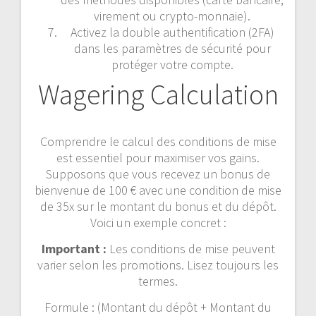
virement ou crypto-monnaie).
Activez la double authentification (2FA)
dans les paramètres de sécurité pour
protéger votre compte.
Wagering Calculation
Comprendre le calcul des conditions de mise
est essentiel pour maximiser vos gains.
Supposons que vous recevez un bonus de
bienvenue de 100 € avec une condition de mise
de 35x sur le montant du bonus et du dépôt.
Voici un exemple concret :
Important :
Les conditions de mise peuvent
varier selon les promotions. Lisez toujours les
termes.
Formule : (Montant du dépôt + Montant du