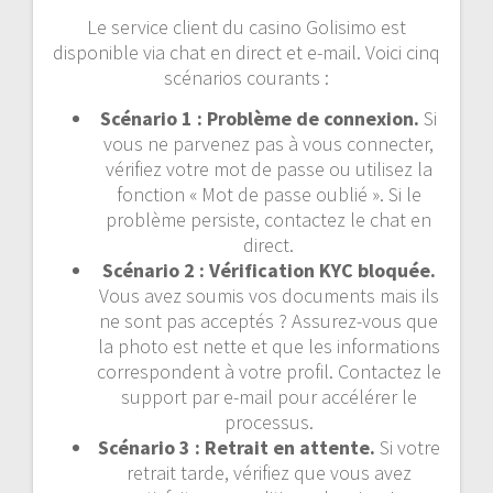
Le service client du casino Golisimo est
disponible via chat en direct et e-mail. Voici cinq
scénarios courants :
Scénario 1 : Problème de connexion.
Si
vous ne parvenez pas à vous connecter,
vérifiez votre mot de passe ou utilisez la
fonction « Mot de passe oublié ». Si le
problème persiste, contactez le chat en
direct.
Scénario 2 : Vérification KYC bloquée.
Vous avez soumis vos documents mais ils
ne sont pas acceptés ? Assurez-vous que
la photo est nette et que les informations
correspondent à votre profil. Contactez le
support par e-mail pour accélérer le
processus.
Scénario 3 : Retrait en attente.
Si votre
retrait tarde, vérifiez que vous avez