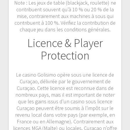
Note : Les jeux de table (blackjack, roulette) ne
contribuent souvent qu’à 10 % ou 20 % de la
mise, contrairement aux machines à sous qui
contribuent à 100 %. Vérifiez la contribution de
chaque jeu dans les conditions générales.
Licence & Player
Protection
Le casino Golisimo opère sous une licence de
Curaçao, délivrée par le gouvernement de
Curaçao. Cette licence est reconnue dans de
nombreux pays, mais il est important de noter
que les gains issus d’un casino sous licence
Curaçao peuvent être soumis à l’impôt sur le
revenu local dans votre pays (par exemple, en
France ou en Allemagne). Contrairement aux
licences MGA (Malte) ou locales, Curaçao n’offre