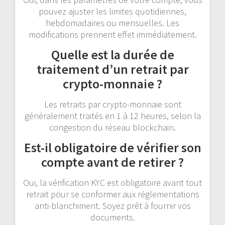
pouvez ajuster les limites quotidiennes,
hebdomadaires ou mensuelles. Les
modifications prennent effet immédiatement.
Quelle est la durée de
traitement d’un retrait par
crypto-monnaie ?
Les retraits par crypto-monnaie sont
généralement traités en 1 à 12 heures, selon la
congestion du réseau blockchain.
Est-il obligatoire de vérifier son
compte avant de retirer ?
Oui, la vérification KYC est obligatoire avant tout
retrait pour se conformer aux réglementations
anti-blanchiment. Soyez prêt à fournir vos
documents.