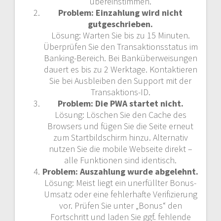
übereinstimmen.
Problem: Einzahlung wird nicht
gutgeschrieben.
Lösung: Warten Sie bis zu 15 Minuten.
Überprüfen Sie den Transaktionsstatus im
Banking-Bereich. Bei Banküberweisungen
dauert es bis zu 2 Werktage. Kontaktieren
Sie bei Ausbleiben den Support mit der
Transaktions-ID.
Problem: Die PWA startet nicht.
Lösung: Löschen Sie den Cache des
Browsers und fügen Sie die Seite erneut
zum Startbildschirm hinzu. Alternativ
nutzen Sie die mobile Webseite direkt –
alle Funktionen sind identisch.
Problem: Auszahlung wurde abgelehnt.
Lösung: Meist liegt ein unerfüllter Bonus-
Umsatz oder eine fehlerhafte Verifizierung
vor. Prüfen Sie unter „Bonus“ den
Fortschritt und laden Sie ggf. fehlende