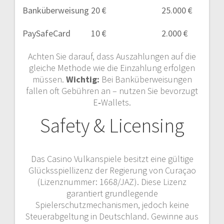
Banküberweisung
20 €
25.000 €
PaySafeCard
10 €
2.000 €
Achten Sie darauf, dass Auszahlungen auf die
gleiche Methode wie die Einzahlung erfolgen
müssen.
Wichtig:
Bei Banküberweisungen
fallen oft Gebühren an – nutzen Sie bevorzugt
E‑Wallets.
Safety & Licensing
Das Casino Vulkanspiele besitzt eine gültige
Glücksspiellizenz der Regierung von Curaçao
(Lizenznummer: 1668/JAZ). Diese Lizenz
garantiert grundlegende
Spielerschutzmechanismen, jedoch keine
Steuerabgeltung in Deutschland. Gewinne aus