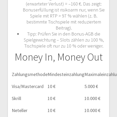
(erwarteter Verlust) = –160 €. Das zeigt:
Bonuserfüllung ist risikoarm nur, wenn Sie
Spiele mit RTP > 97 % wählen (z. B.
bestimmte Tischspiele mit reduziertem
Beitrag).
Tipp: Prüfen Sie in den Bonus-AGB die
Spielgewichtung – Slots zählen zu 100 %,
Tischspiele oft nur zu 10 % oder weniger.
Money In, Money Out
Zahlungsmethode
Mindesteinzahlung
Maximaleinzahl
Visa/Mastercard
10 €
5.000 €
Skrill
10 €
10.000 €
Neteller
10 €
10.000 €