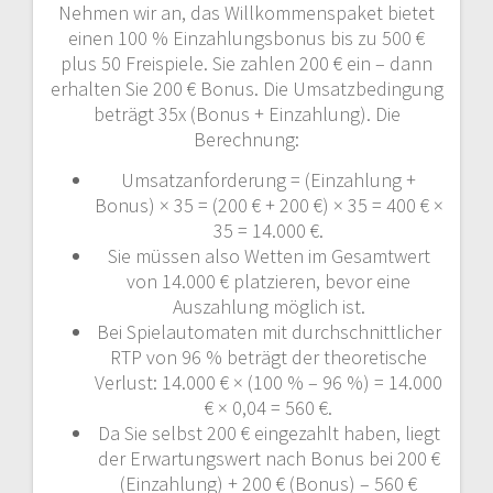
Nehmen wir an, das Willkommenspaket bietet
einen 100 % Einzahlungsbonus bis zu 500 €
plus 50 Freispiele. Sie zahlen 200 € ein – dann
erhalten Sie 200 € Bonus. Die Umsatzbedingung
beträgt 35x (Bonus + Einzahlung). Die
Berechnung:
Umsatzanforderung = (Einzahlung +
Bonus) × 35 = (200 € + 200 €) × 35 = 400 € ×
35 = 14.000 €.
Sie müssen also Wetten im Gesamtwert
von 14.000 € platzieren, bevor eine
Auszahlung möglich ist.
Bei Spielautomaten mit durchschnittlicher
RTP von 96 % beträgt der theoretische
Verlust: 14.000 € × (100 % – 96 %) = 14.000
€ × 0,04 = 560 €.
Da Sie selbst 200 € eingezahlt haben, liegt
der Erwartungswert nach Bonus bei 200 €
(Einzahlung) + 200 € (Bonus) – 560 €