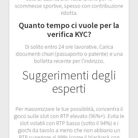
scommesse sportive, spesso con contribuzione
ridotta.
Quanto tempo ci vuole per la
verifica KYC?
Di solito entro 24 ore lavorative. Carica
documenti chiari (passaporto o patente) e una
bolletta recente per l’indirizzo.
Suggerimenti degli
esperti
Per massimizzare le tue possibilità, concentra il
gioco sulle slot con RTP elevato (96%+). Evita le
slot volatili con RTP basso (sotto il 94%) e i
giochi da tavolo a meno che non abbiano un
RTP superiore al 99% (come il blackjack con