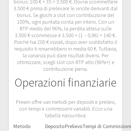
bonus: 100 € × 35 = 3.500 €. Dovrai scommettere
3.500 € prima di prelevare le vincite derivanti dal
bonus. Se giochi a slot con contribuzione del
100%, ogni puntata conta per intero. Con un
RTP medio del 96%, la perdita attesa sulle
3.500 € scommesse è 3.500 × (1 – 0,96) = 140 €.
Poiché hai 200 € iniziali, dopo aver soddisfatto il
requisito ti rimarrebbero in media 60 €. Tuttavia,
la varianza può dare risultati diversi. Per
ottimizzare, scegli slot con RTP alto (96%+) e
contribuzione piena.
Operazioni finanziarie
Prewin offre vari metodi per depositi e prelievi,
con tempi e commissioni variabili. Ecco una
tabella riassuntiva:
Metodo
Deposito
Prelievo
Tempi di
Commissioni