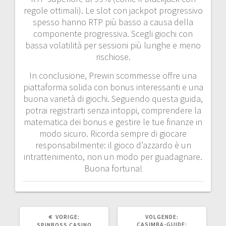
regole ottimali). Le slot con jackpot progressivo
spesso hanno RTP più basso a causa della
componente progressiva. Scegli giochi con
bassa volatilità per sessioni più lunghe e meno
rischiose.
In conclusione, Prewin scommesse offre una
piattaforma solida con bonus interessanti e una
buona varietà di giochi. Seguendo questa guida,
potrai registrarti senza intoppi, comprendere la
matematica dei bonus e gestire le tue finanze in
modo sicuro. Ricorda sempre di giocare
responsabilmente: il gioco d’azzardo è un
intrattenimento, non un modo per guadagnare.
Buona fortuna!
VORIG
VOLGEND
VORIGE:
VOLGENDE:
BERICHT:
BERICHT:
CASIMBA-GUIDE:
SPINBOSS CASINO