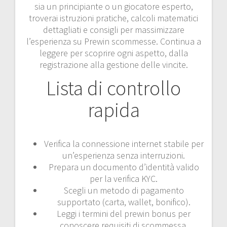
sia un principiante o un giocatore esperto,
troverai istruzioni pratiche, calcoli matematici
dettagliati e consigli per massimizzare
l’esperienza su Prewin scommesse. Continua a
leggere per scoprire ogni aspetto, dalla
registrazione alla gestione delle vincite.
Lista di controllo
rapida
Verifica la connessione internet stabile per
un’esperienza senza interruzioni.
Prepara un documento d’identità valido
per la verifica KYC.
Scegli un metodo di pagamento
supportato (carta, wallet, bonifico).
Leggi i termini del prewin bonus per
conoscere requisiti di scommessa.