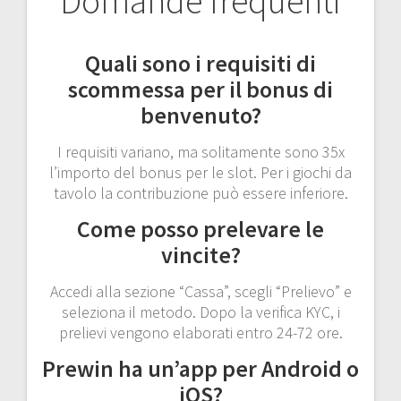
Domande frequenti
Quali sono i requisiti di
scommessa per il bonus di
benvenuto?
I requisiti variano, ma solitamente sono 35x
l’importo del bonus per le slot. Per i giochi da
tavolo la contribuzione può essere inferiore.
Come posso prelevare le
vincite?
Accedi alla sezione “Cassa”, scegli “Prelievo” e
seleziona il metodo. Dopo la verifica KYC, i
prelievi vengono elaborati entro 24-72 ore.
Prewin ha un’app per Android o
iOS?