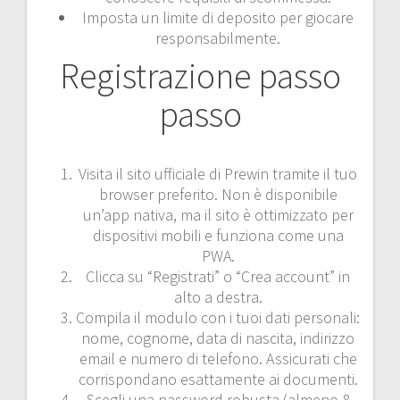
Imposta un limite di deposito per giocare
responsabilmente.
Registrazione passo
passo
Visita il sito ufficiale di Prewin tramite il tuo
browser preferito. Non è disponibile
un’app nativa, ma il sito è ottimizzato per
dispositivi mobili e funziona come una
PWA.
Clicca su “Registrati” o “Crea account” in
alto a destra.
Compila il modulo con i tuoi dati personali:
nome, cognome, data di nascita, indirizzo
email e numero di telefono. Assicurati che
corrispondano esattamente ai documenti.
Scegli una password robusta (almeno 8