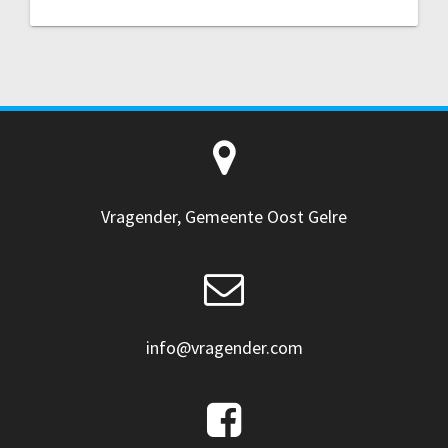
Vragender, Gemeente Oost Gelre
info@vragender.com