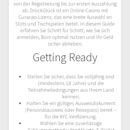
von der Registrierung bis zur ersten Auszahlung
ab. DrückGlück ist ein Online-Casino mit
Curacao-Lizenz, das eine breite Auswahl an
Slots und Tischspielen bietet. In diesem Guide
erfahren Sie Schritt für Schritt, wie Sie sich
anmelden, Boni optimal nutzen und Ihr Geld
sicher abheben.
Getting Ready
Stellen Sie sicher, dass Sie volljährig sind
(mindestens 18 Jahre) und die
Teilnahmebedingungen aus Ihrem Land
kennen.
Halten Sie ein gültiges Ausweisdokument
(Personalausweis oder Reisepass) bereit –
für die KYC-Verifizierung.
Wählen Sie eine zuverlässige
Zahlungsmethode: Kreditkarte, E-Wallet