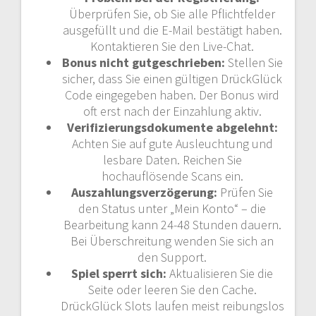
Überprüfen Sie, ob Sie alle Pflichtfelder
ausgefüllt und die E-Mail bestätigt haben.
Kontaktieren Sie den Live-Chat.
Bonus nicht gutgeschrieben:
Stellen Sie
sicher, dass Sie einen gültigen DrückGlück
Code eingegeben haben. Der Bonus wird
oft erst nach der Einzahlung aktiv.
Verifizierungsdokumente abgelehnt:
Achten Sie auf gute Ausleuchtung und
lesbare Daten. Reichen Sie
hochauflösende Scans ein.
Auszahlungsverzögerung:
Prüfen Sie
den Status unter „Mein Konto“ – die
Bearbeitung kann 24-48 Stunden dauern.
Bei Überschreitung wenden Sie sich an
den Support.
Spiel sperrt sich:
Aktualisieren Sie die
Seite oder leeren Sie den Cache.
DrückGlück Slots laufen meist reibungslos