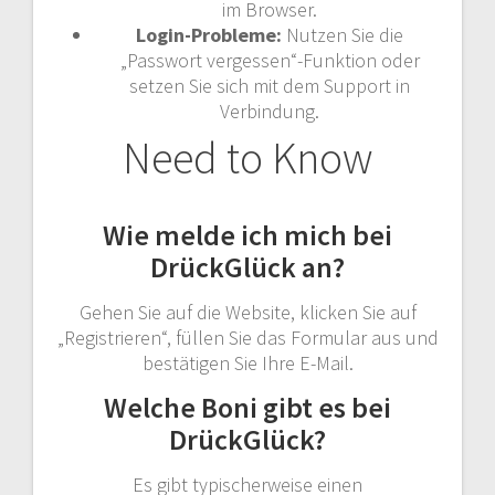
im Browser.
Login-Probleme:
Nutzen Sie die
„Passwort vergessen“-Funktion oder
setzen Sie sich mit dem Support in
Verbindung.
Need to Know
Wie melde ich mich bei
DrückGlück an?
Gehen Sie auf die Website, klicken Sie auf
„Registrieren“, füllen Sie das Formular aus und
bestätigen Sie Ihre E-Mail.
Welche Boni gibt es bei
DrückGlück?
Es gibt typischerweise einen