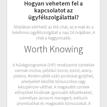
Hogyan vehetem fel a
kapcsolatot az
ügyfélszolgálattal?
Általában elérhető az élő chat, az e-mail és a
telefonos ügyfélszolgálat a nap 24 órájában. A
chat a leggyorsabb.
Worth Knowing
A hűségprogramok (VIP) rendszerint szintekre
vannak osztva, például bronz, ezüst, arany,
platina. Minden játék után pontokat gyűjthet,
amelyeket később bónuszokra vagy
készpénzre válthat. A magasabb szintek
előnyöket kínálnak: gyorsabb kifizetéseket,
személyes account managert, exkluzív
promóciókat és magasabb bónuszokat. A