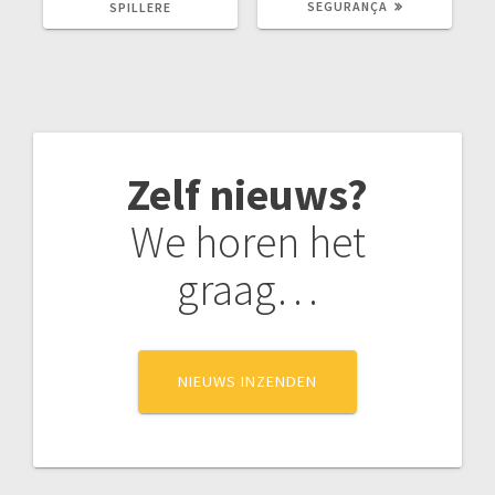
SEGURANÇA
SPILLERE
Zelf nieuws?
We horen het
graag…
NIEUWS INZENDEN