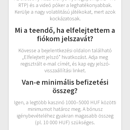
RTP) és a videó póker a leghatékonyabbak.
Kerülje a nagy volatilitású játékokat, mert azok
kockázatosak.
Mi a teendő, ha elfelejtettem a
fiókom jelszavát?
Kövesse a bejelentkezési oldalon található
„Elfelejtett jelszó” hivatkozást. Adja meg
regisztrált e-mail címét, és kap egy jelszó-
visszaállítási linket.
Van-e minimális befizetési
összeg?
Igen, a legtöbb kaszinó 1000–5000 HUF közötti
minimumot határoz meg. A bónusz
igénybevételéhez gyakran magasabb összeg
(pl. 10 000 HUF) szükséges.