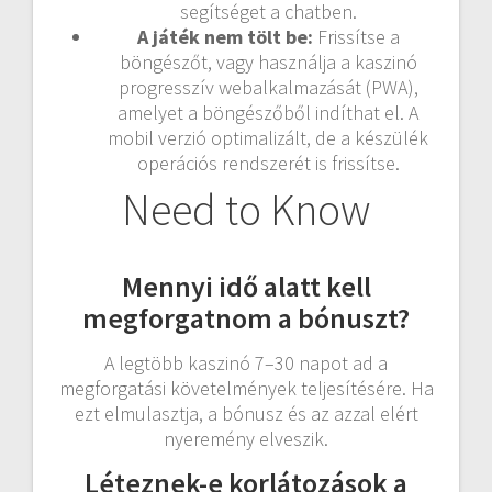
segítséget a chatben.
A játék nem tölt be:
Frissítse a
böngészőt, vagy használja a kaszinó
progresszív webalkalmazását (PWA),
amelyet a böngészőből indíthat el. A
mobil verzió optimalizált, de a készülék
operációs rendszerét is frissítse.
Need to Know
Mennyi idő alatt kell
megforgatnom a bónuszt?
A legtöbb kaszinó 7–30 napot ad a
megforgatási követelmények teljesítésére. Ha
ezt elmulasztja, a bónusz és az azzal elért
nyeremény elveszik.
Léteznek-e korlátozások a