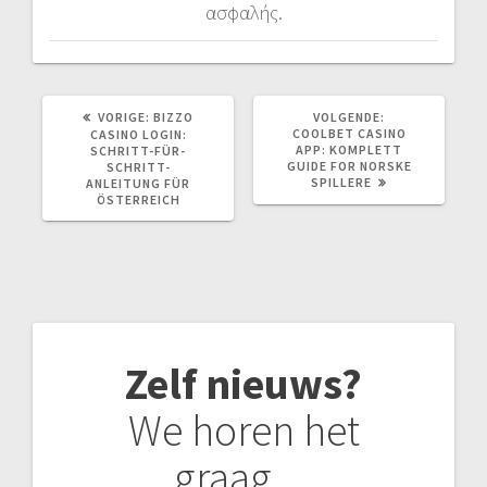
ασφαλής.
VORIG
VOLGEND
VORIGE:
BIZZO
VOLGENDE:
BERICHT:
BERICHT:
COOLBET CASINO
CASINO LOGIN:
APP: KOMPLETT
SCHRITT-FÜR-
GUIDE FOR NORSKE
SCHRITT-
SPILLERE
ANLEITUNG FÜR
ÖSTERREICH
Zelf nieuws?
We horen het
graag…