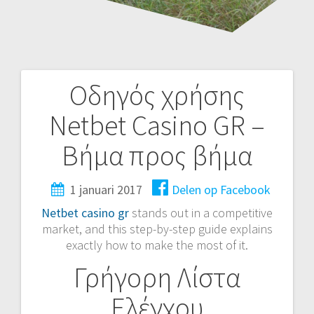
Οδηγός χρήσης
Bericht
Netbet Casino GR –
navigatie
Βήμα προς βήμα
1 januari 2017
Delen op Facebook
Netbet casino gr
stands out in a competitive
market, and this step-by-step guide explains
exactly how to make the most of it.
Γρήγορη Λίστα
Ελέγχου