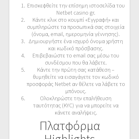
Επισκεφθείτε την επίσημη ιστοσελίδα του
Netbet casino gr.
Κάντε κλικ στο κουμπί «Εγγραφή» και
συμπληρώστε τα προσωπικά σας στοιχεία
(όνομα, email, ημερομηνία γέννησης).
Δημιουργήστε ένα ισχυρό όνομα χρήστη
και κωδικό πρόσβασης.
Επιβεβαιώστε το email σας μέσω του
συνδέσμου που θα λάβετε.
Κάντε την πρώτη σας κατάθεση –
θυμηθείτε να εισαγάγετε τον κωδικό
προσφοράς Netbet αν θέλετε να λάβετε το
μπόνους.
Ολοκληρώστε την επαλήθευση
ταυτότητας (KYC) για να μπορείτε να
κάνετε αναλήψεις.
Πλατφόρμα
Highlights