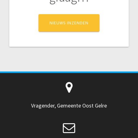
NIEUWS INZENDEN
Vragender, Gemeente Oost Gelre