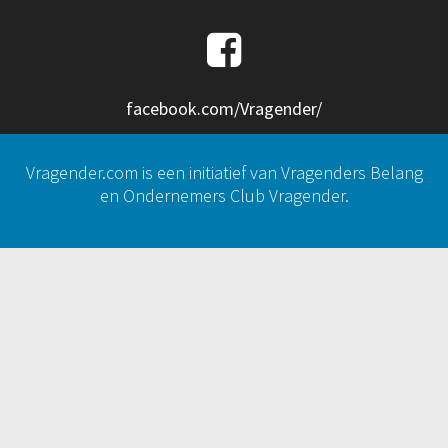
facebook.com/Vragender/
Vragender.com is een initiatief van Vragenders Belang
en Ondernemers Club Vragender.