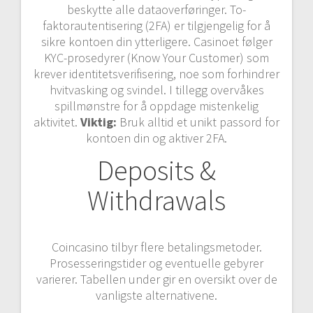
beskytte alle dataoverføringer. To-
faktorautentisering (2FA) er tilgjengelig for å
sikre kontoen din ytterligere. Casinoet følger
KYC-prosedyrer (Know Your Customer) som
krever identitetsverifisering, noe som forhindrer
hvitvasking og svindel. I tillegg overvåkes
spillmønstre for å oppdage mistenkelig
aktivitet.
Viktig:
Bruk alltid et unikt passord for
kontoen din og aktiver 2FA.
Deposits &
Withdrawals
Coincasino tilbyr flere betalingsmetoder.
Prosesseringstider og eventuelle gebyrer
varierer. Tabellen under gir en oversikt over de
vanligste alternativene.