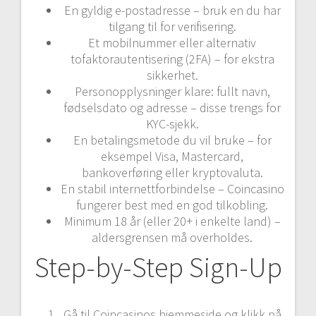
En gyldig e-postadresse – bruk en du har
tilgang til for verifisering.
Et mobilnummer eller alternativ
tofaktorautentisering (2FA) – for ekstra
sikkerhet.
Personopplysninger klare: fullt navn,
fødselsdato og adresse – disse trengs for
KYC-sjekk.
En betalingsmetode du vil bruke – for
eksempel Visa, Mastercard,
bankoverføring eller kryptovaluta.
En stabil internettforbindelse – Coincasino
fungerer best med en god tilkobling.
Minimum 18 år (eller 20+ i enkelte land) –
aldersgrensen må overholdes.
Step-by-Step Sign-Up
Gå til Coincasinos hjemmeside og klikk på