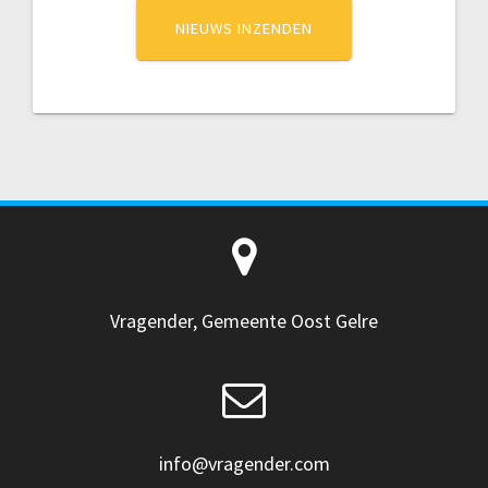
NIEUWS INZENDEN
Vragender, Gemeente Oost Gelre
info@vragender.com