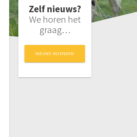
Zelf nieuws?
We horen het
graag…
NIEUWS INZENDEN