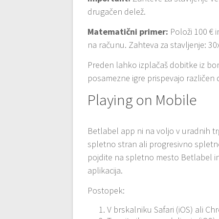
drugačen delež.
Matematični primer:
Položi 100 € 
na računu. Zahteva za stavljenje: 30x
Preden lahko izplačaš dobitke iz bonu
posamezne igre prispevajo različen d
Playing on Mobile
Betlabel app ni na voljo v uradnih 
spletno stran ali progresivno spletn
pojdite na spletno mesto Betlabel i
aplikacija.
Postopek:
V brskalniku Safari (iOS) ali C