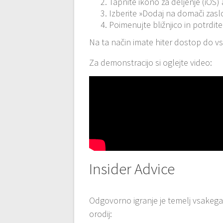
Tapnite ikono za deljenje (iOS) 
Izberite »Dodaj na domači zasl
Poimenujte bližnjico in potrdite
Na ta način imate hiter dostop do vse
Za demonstracijo si oglejte video:
Insider Advice
Odgovorno igranje je temelj vsakega
orodij: