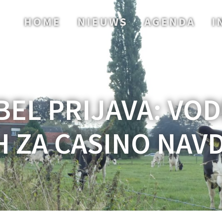
HOME
NIEUWS
AGENDA
I
BEL PRIJAVA: VOD
H ZA CASINO NAV