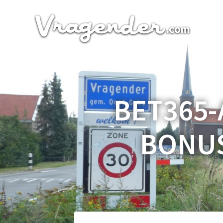
Ga
naar
de
inhoud
BET365
BONUS