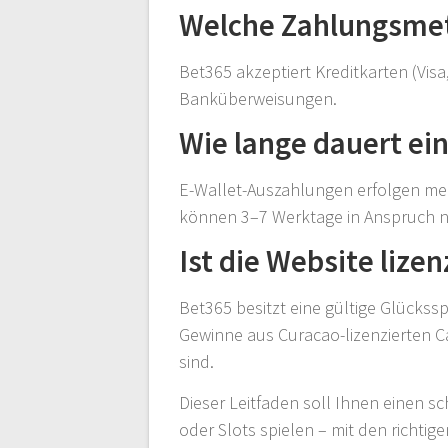
Welche Zahlungsme
Bet365 akzeptiert Kreditkarten (Visa,
Banküberweisungen.
Wie lange dauert ei
E-Wallet-Auszahlungen erfolgen me
können 3–7 Werktage in Anspruch 
Ist die Website lizen
Bet365 besitzt eine gültige Glückssp
Gewinne aus Curacao-lizenzierten C
sind.
Dieser Leitfaden soll Ihnen einen sc
oder Slots spielen – mit den richti