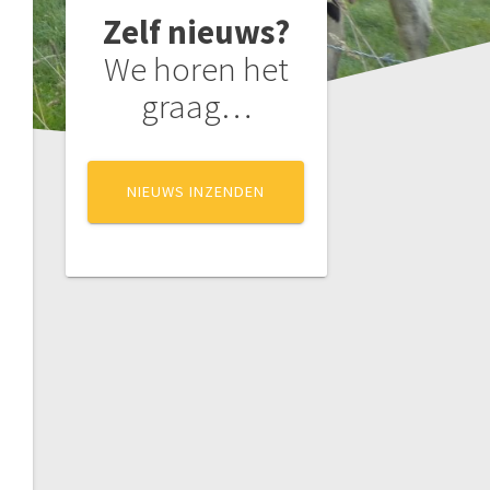
Zelf nieuws?
We horen het
graag…
NIEUWS INZENDEN