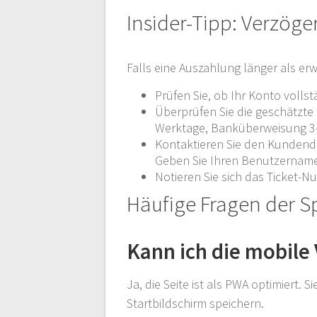
Insider-Tipp: Verzög
Falls eine Auszahlung länger als erw
Prüfen Sie, ob Ihr Konto vollst
Überprüfen Sie die geschätzte
Werktage, Banküberweisung 3
Kontaktieren Sie den Kundendi
Geben Sie Ihren Benutzername
Notieren Sie sich das Ticket-N
Häufige Fragen der Sp
Kann ich die mobile
Ja, die Seite ist als PWA optimiert.
Startbildschirm speichern.