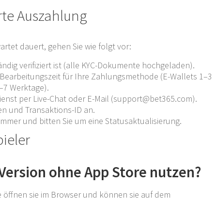
erte Auszahlung
artet dauert, gehen Sie wie folgt vor:
ändig verifiziert ist (alle KYC-Dokumente hochgeladen).
 Bearbeitungszeit für Ihre Zahlungsmethode (E-Wallets 1–3
–7 Werktage).
enst per Live-Chat oder E-Mail (support@bet365.com).
n und Transaktions-ID an.
ummer und bitten Sie um eine Statusaktualisierung.
ieler
 Version ohne App Store nutzen?
 Sie öffnen sie im Browser und können sie auf dem