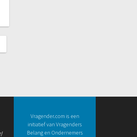
Vragender.com is een
initiatief van Vragenders
Belang en Ondernemers
r/