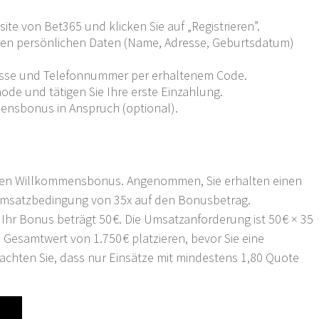
site von Bet365 und klicken Sie auf „Registrieren”.
hren persönlichen Daten (Name, Adresse, Geburtsdatum)
dresse und Telefonnummer per erhaltenem Code.
de und tätigen Sie Ihre erste Einzahlung.
ensbonus in Anspruch (optional).
einen Willkommensbonus. Angenommen, Sie erhalten einen
 Umsatzbedingung von 35x auf den Bonusbetrag.
– Ihr Bonus beträgt 50 €. Die Umsatzanforderung ist 50 € × 35
 Gesamtwert von 1.750 € platzieren, bevor Sie eine
chten Sie, dass nur Einsätze mit mindestens 1,80 Quote