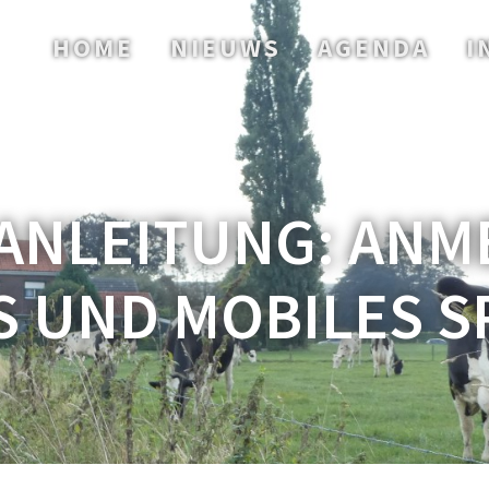
HOME
NIEUWS
AGENDA
I
-ANLEITUNG: ANM
 UND MOBILES S